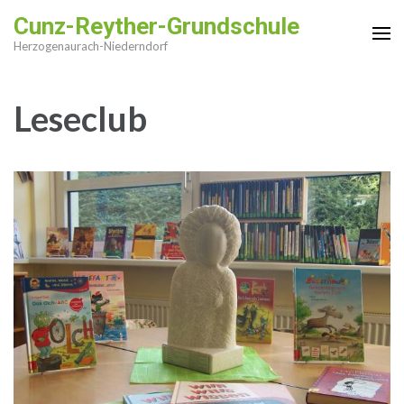
Zum
Cunz-Reyther-Grundschule
Inhalt
Herzogenaurach-Niederndorf
springen
(Enter
Leseclub
drücken)