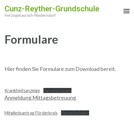
Zum
Cunz-Reyther-Grundschule
Inhalt
Herzogenaurach-Niederndorf
springen
(Enter
Formulare
drücken)
Hier finden Sie Formulare zum Download bereit.
Krankheitsanzeige
Herunterladen
Anmeldung Mittagsbetreuung
Mitgliedsantrag Förderkreis
Herunterladen