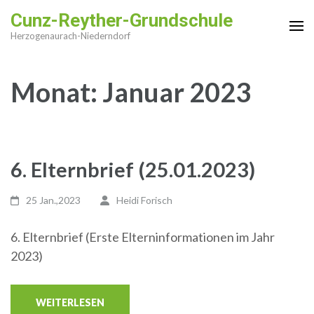
Zum
Cunz-Reyther-Grundschule
Inhalt
Herzogenaurach-Niederndorf
springen
(Enter
Monat:
Januar 2023
drücken)
6. Elternbrief (25.01.2023)
25 Jan.,2023
Heidi Forisch
6. Elternbrief (Erste Elterninformationen im Jahr
2023)
WEITERLESEN