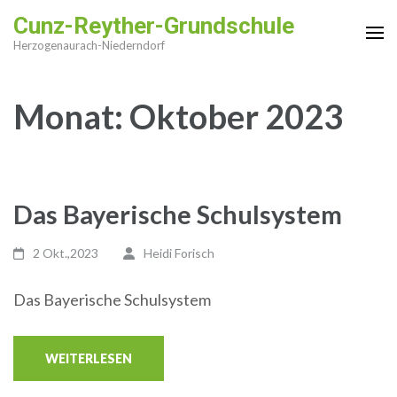
Zum
Cunz-Reyther-Grundschule
Inhalt
Herzogenaurach-Niederndorf
springen
(Enter
Monat:
Oktober 2023
drücken)
Das Bayerische Schulsystem
2 Okt.,2023
Heidi Forisch
Das Bayerische Schulsystem
WEITERLESEN