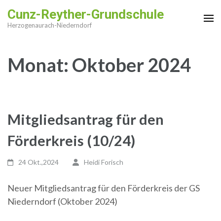
Zum
Cunz-Reyther-Grundschule
Inhalt
Herzogenaurach-Niederndorf
springen
(Enter
Monat:
Oktober 2024
drücken)
Mitgliedsantrag für den
Förderkreis (10/24)
24 Okt.,2024
Heidi Forisch
Neuer Mitgliedsantrag für den Förderkreis der GS
Niederndorf (Oktober 2024)