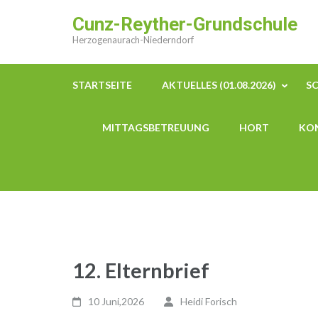
Zum
Cunz-Reyther-Grundschule
Inhalt
Herzogenaurach-Niederndorf
springen
(Enter
drücken)
STARTSEITE
AKTUELLES (01.08.2026)
S
MITTAGSBETREUUNG
HORT
KO
12. Elternbrief
10 Juni,2026
Heidi Forisch