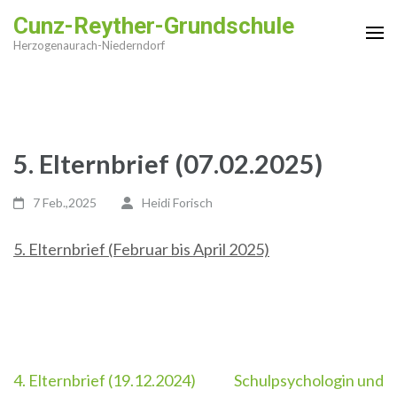
Zum
Cunz-Reyther-Grundschule
Inhalt
Herzogenaurach-Niederndorf
springen
(Enter
drücken)
5. Elternbrief (07.02.2025)
7 Feb.,2025
Heidi Forisch
5. Elternbrief (Februar bis April 2025)
Beitragsnavigation
4. Elternbrief (19.12.2024)
Schulpsychologin und