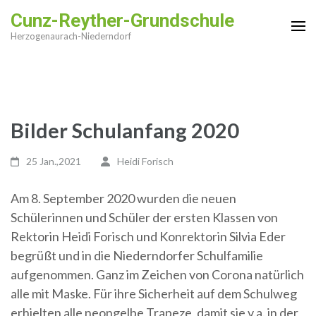
Zum
Cunz-Reyther-Grundschule
Inhalt
Herzogenaurach-Niederndorf
springen
(Enter
drücken)
Bilder Schulanfang 2020
25 Jan.,2021
Heidi Forisch
Am 8. September 2020 wurden die neuen
Schülerinnen und Schüler der ersten Klassen von
Rektorin Heidi Forisch und Konrektorin Silvia Eder
begrüßt und in die Niederndorfer Schulfamilie
aufgenommen. Ganz im Zeichen von Corona natürlich
alle mit Maske. Für ihre Sicherheit auf dem Schulweg
erhielten alle neongelbe Trapeze, damit sie v.a. in der