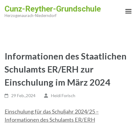
Zum
Cunz-Reyther-Grundschule
Inhalt
Herzogenaurach-Niederndorf
springen
(Enter
drücken)
Informationen des Staatlichen
Schulamts ER/ERH zur
Einschulung im März 2024
29 Feb.,2024
Heidi Forisch
Einschulung für das Schuljahr 2024/25 –
Informationen des Schulamts ER/ERH