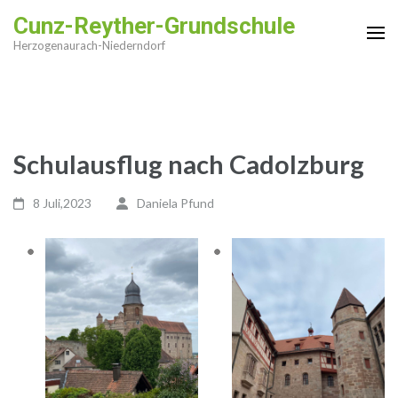
Zum
Cunz-Reyther-Grundschule
Inhalt
Herzogenaurach-Niederndorf
springen
(Enter
drücken)
Schulausflug nach Cadolzburg
8 Juli,2023
Daniela Pfund